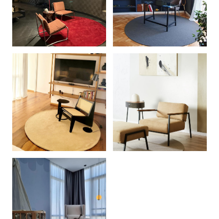
+
+
+