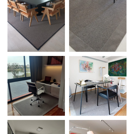
+
+
+
+