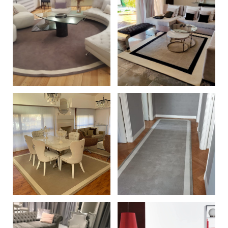
+
+
+
+