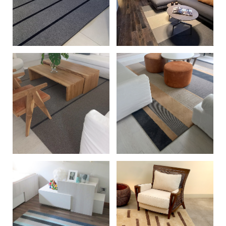
+
+
+
+