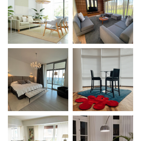
+
+
+
+