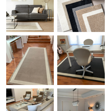
+
+
+
+