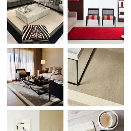
+
+
+
+