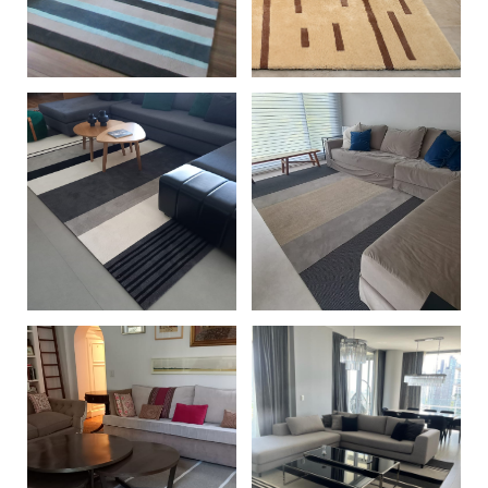
+
+
+
+