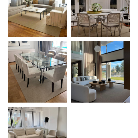
+
+
+