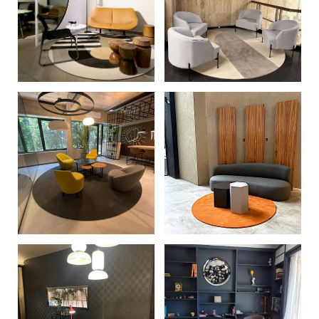
+
+
+
+