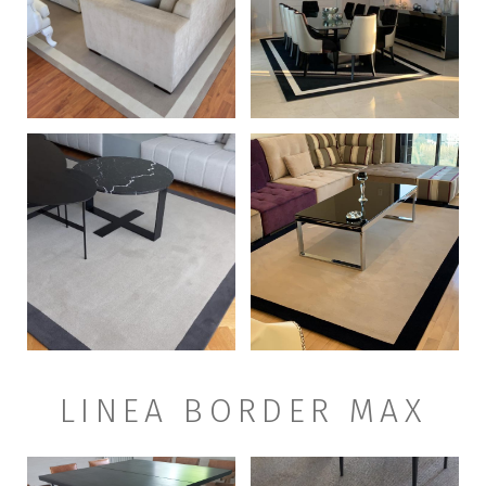
+
+
LINEA BORDER MAX
+
+