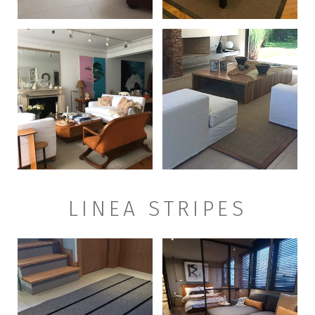
+
+
LINEA STRIPES
+
+